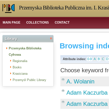
Przemyska Biblioteka Publiczna im. I. Kras
MAIN PAGE
COLLECTIONS
CONTACT
Library
Browsing ind
Przemyska Biblioteka
Cyfrowa
Attribute index:
0-9
A
B
C
D
Regionalia
Books
Choose keyword fr
Krasiciana
Przemyśl Public Library
A. Wolanin
Adam Kaczurba
Adam Kaczurba