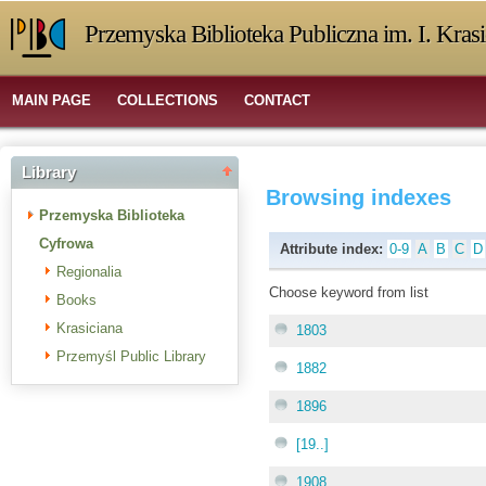
Przemyska Biblioteka Publiczna im. I. Kras
MAIN PAGE
COLLECTIONS
CONTACT
Library
Browsing indexes
Przemyska Biblioteka
Cyfrowa
Attribute index:
0-9
A
B
C
D
Regionalia
Choose keyword from list
Books
Krasiciana
1803
Przemyśl Public Library
1882
1896
[19..]
1908