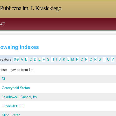
Publiczna im. I. Krasickiego
ACT
rowsing indexes
reators:
0-9
A
B
C
D
E
F
G
H
I
J
K
L
M
N
O
P
Q
R
S
T
U
V
oose keyword from list
DL
Garczyński Stefan
Jakubowski Gabriel, ks.
Jurkiewicz E.T.
Kling Stefan