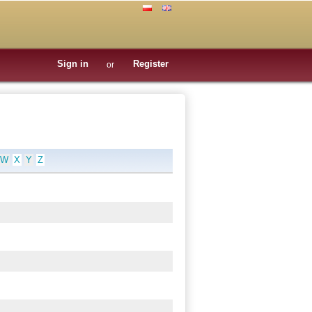
Sign in
Register
or
W
X
Y
Z