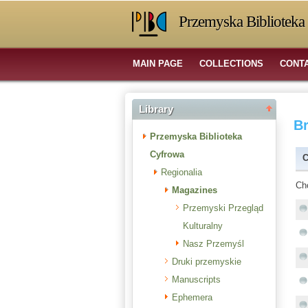
Przemyska Biblioteka 
MAIN PAGE
COLLECTIONS
CONT
Library
B
Przemyska Biblioteka
Cyfrowa
C
Regionalia
Ch
Magazines
Przemyski Przegląd
Kulturalny
Nasz Przemyśl
Druki przemyskie
Manuscripts
Ephemera