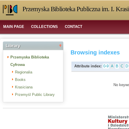
Przemyska Biblioteka Publiczna im. I. Kras
MAIN PAGE
COLLECTIONS
CONTACT
Library
Browsing indexes
Przemyska Biblioteka
Cyfrowa
Attribute index:
0-9
A
B
C
D
Regionalia
Books
No keywor
Krasiciana
Przemyśl Public Library