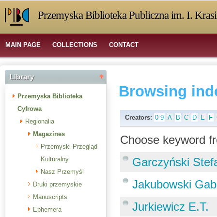
Przemyska Biblioteka Publiczna im. I. Kras
MAIN PAGE
COLLECTIONS
CONTACT
Library
Browsing ind
Przemyska Biblioteka
Cyfrowa
Creators:
0-9
A
B
C
D
E
F
Regionalia
Magazines
Choose keyword fr
Przemyski Przegląd
Kulturalny
Garczyński Stef
Nasz Przemyśl
Jakubowski Gabri
Druki przemyskie
Manuscripts
Jurkiewicz E.T.
Ephemera