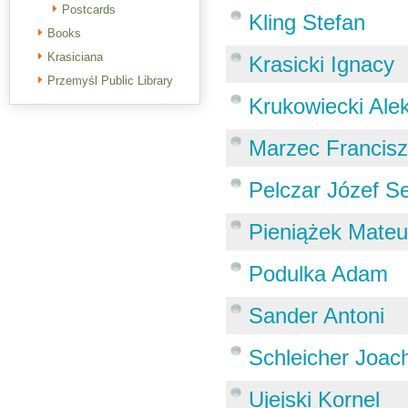
Postcards
Kling Stefan
Books
Krasiciana
Krasicki Ignacy
Przemyśl Public Library
Krukowiecki Ale
Marzec Francis
Pelczar Józef S
Pieniążek Mate
Podulka Adam
Sander Antoni
Schleicher Joac
Ujejski Kornel