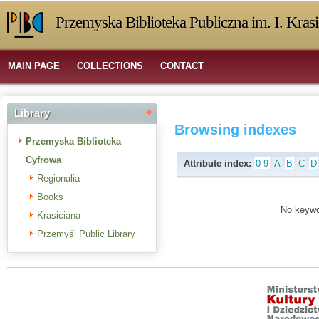
Przemyska Biblioteka Publiczna im. I. Kras
MAIN PAGE
COLLECTIONS
CONTACT
Library
Browsing indexes
Przemyska Biblioteka
Cyfrowa
Attribute index:
0-9
A
B
C
D
Regionalia
Books
No keywor
Krasiciana
Przemyśl Public Library