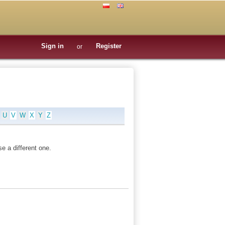
Sign in
Register
or
U
V
W
X
Y
Z
e a different one.