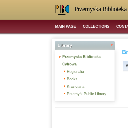
Przemyska Biblioteka 
MAIN PAGE
COLLECTIONS
CONT
Library
B
Przemyska Biblioteka
Cyfrowa
A
Regionalia
Books
Krasiciana
Przemyśl Public Library