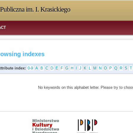
Publiczna im. I. Krasickiego
ACT
rowsing indexes
ttribute index:
0-9
A
B
C
D
E
F
G
H
I
J
K
L
M
N
O
P
Q
R
S
T
No keywords on this alphabet letter. Please try to choos