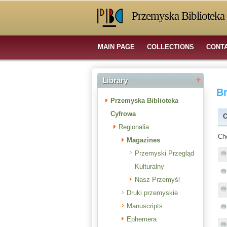
Przemyska Biblioteka 
MAIN PAGE
COLLECTIONS
CONT
Library
B
Przemyska Biblioteka
Cyfrowa
C
Regionalia
Ch
Magazines
Przemyski Przegląd
Kulturalny
Nasz Przemyśl
Druki przemyskie
Manuscripts
Ephemera