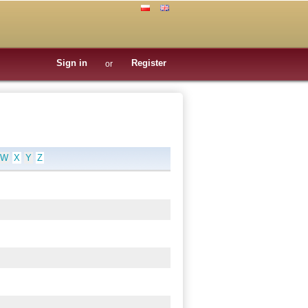
Sign in
Register
or
W
X
Y
Z