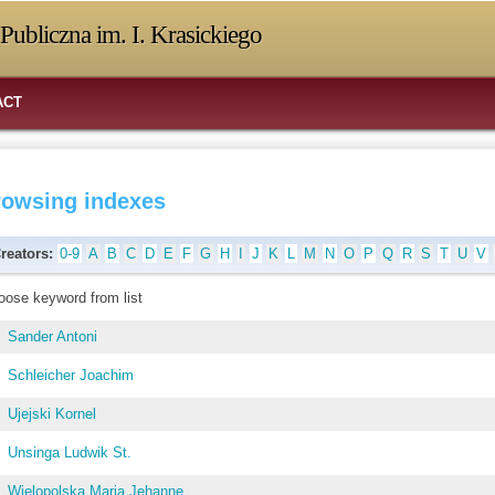
Publiczna im. I. Krasickiego
ACT
rowsing indexes
reators:
0-9
A
B
C
D
E
F
G
H
I
J
K
L
M
N
O
P
Q
R
S
T
U
V
oose keyword from list
Sander Antoni
Schleicher Joachim
Ujejski Kornel
Unsinga Ludwik St.
Wielopolska Maria Jehanne