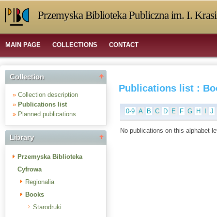
Przemyska Biblioteka Publiczna im. I. Kras
MAIN PAGE
COLLECTIONS
CONTACT
Collection
Publications list : B
»
Collection description
»
Publications list
0-9
A
B
C
D
E
F
G
H
I
J
»
Planned publications
No publications on this alphabet le
Library
Przemyska Biblioteka
Cyfrowa
Regionalia
Books
Starodruki