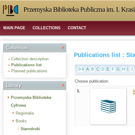
Przemyska Biblioteka Publiczna im. I. Kras
MAIN PAGE
COLLECTIONS
CONTACT
Collection
Publications list : St
»
Collection description
»
Publications list
0-9
A
B
C
D
E
F
G
H
I
J
»
Planned publications
Choose publication:
Library
1.
Przemyska Biblioteka
Cyfrowa
Regionalia
Books
Starodruki