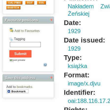
Nakładem Zwią
Żeńskiej
Favourite positions
Date:
1929
Add to Favourites
Date issued:
Tagging
1929
Type:
just private
książka
Format:
Save this address
image/x.djvu
Add to
bookmarks
Identifier:
oai:188.116.17.
Rights: