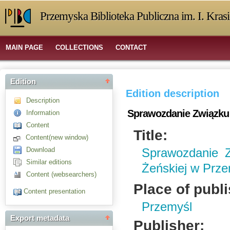
Przemyska Biblioteka Publiczna im. I. Kras
MAIN PAGE
COLLECTIONS
CONTACT
Edition
Edition description
Description
Sprawozdanie Związku 
Information
Content
Title:
Content(new window)
Download
Sprawozdanie Z
Similar editions
Żeńskiej w Prze
Content (websearchers)
Place of publ
Content presentation
Przemyśl
Export metadata
Publisher: