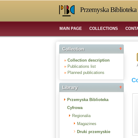
Przemyska Biblioteka 
MAIN PAGE
COLLECTIONS
CONT
Collection
»
Collection description
»
Publications list
»
Planned publications
Co
Library
Przemyska Biblioteka
Cyfrowa
Regionalia
Magazines
Druki przemyskie