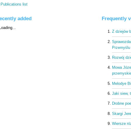
Publications list
ecently added
Frequently 
Z dziejów 
Sprawozdan
Przemyślu 
Rozwój dzi
Mowa Józef
przemyskie
Melodye Bi
Jaki siew, 
Drobne poe
Skargi Jer
Wiersze ró