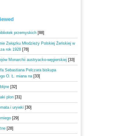
viewed
bibliotek przemyskich
[88]
ie Związku Młodzieży Polskiej Żeńskiej w
za rok 1928
[78]
ejów Monarchii austryacko-węgierskiej
[33]
a Sebastiana Pelczara biskupa
go O. Ł. miana na
[33]
blijne
[32]
taki plon
[31]
mata i urywki
[30]
emiego
[29]
żne
[28]