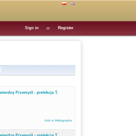
Sign in
Register
or
Z
ierdzę Przemyśl - prelekcja T.
Add to bibliography
ierdzę Przemyśl - prelekcja T.