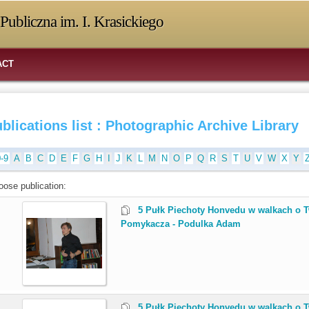
Publiczna im. I. Krasickiego
ACT
blications list : Photographic Archive Library
0-9
A
B
C
D
E
F
G
H
I
J
K
L
M
N
O
P
Q
R
S
T
U
V
W
X
Y
oose publication:
.
5 Pułk Piechoty Honvedu w walkach o Tw
Pomykacza - Podulka Adam
.
5 Pułk Piechoty Honvedu w walkach o Tw