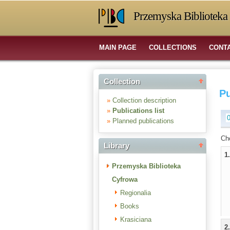
Przemyska Biblioteka 
MAIN PAGE
COLLECTIONS
CONT
Collection
Pu
»
Collection description
»
Publications list
»
Planned publications
Ch
Library
1
Przemyska Biblioteka
Cyfrowa
Regionalia
Books
Krasiciana
2