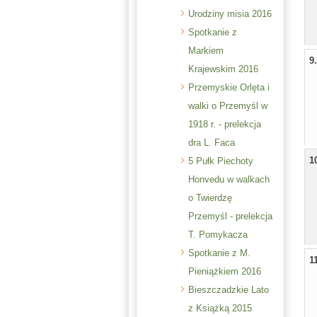
Urodziny misia 2016
Spotkanie z
Markiem
9
Krajewskim 2016
Przemyskie Orlęta i
walki o Przemyśl w
1918 r. - prelekcja
dra L. Faca
1
5 Pułk Piechoty
Honvedu w walkach
o Twierdzę
Przemyśl - prelekcja
T. Pomykacza
Spotkanie z M.
1
Pieniążkiem 2016
Bieszczadzkie Lato
z Książką 2015