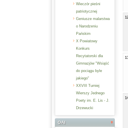
Wieczór pieśni
patriotycznej
1
Geniusze malarstwa
o Narodzeniu
Pańskim
X Powiatowy
Konkurs
Recytatorski dla
1
Gimnazjów "Wsiąść
do pociągu byle
jakiego"
XXVIII Turniej
Wierszy Jednego
1
Poety im. E. Lis - J.
Drzewucki
OAI