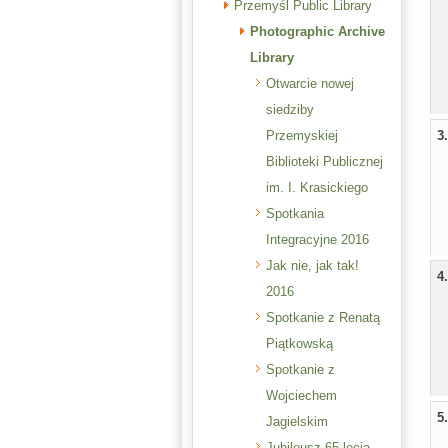
Przemyśl Public Library
Photographic Archive
Library
Otwarcie nowej
siedziby
Przemyskiej
3
Biblioteki Publicznej
im. I. Krasickiego
Spotkania
Integracyjne 2016
Jak nie, jak tak!
4
2016
Spotkanie z Renatą
Piątkowską
Spotkanie z
Wojciechem
5
Jagielskim
Jubileusz 65-lecia