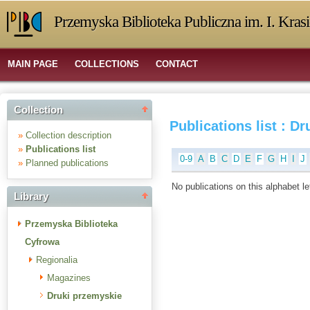
Przemyska Biblioteka Publiczna im. I. Kras
MAIN PAGE
COLLECTIONS
CONTACT
Collection
Publications list : D
»
Collection description
»
Publications list
0-9
A
B
C
D
E
F
G
H
I
J
»
Planned publications
No publications on this alphabet le
Library
Przemyska Biblioteka
Cyfrowa
Regionalia
Magazines
Druki przemyskie