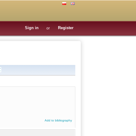
Sign in
Register
or
Z
Add to bibliography