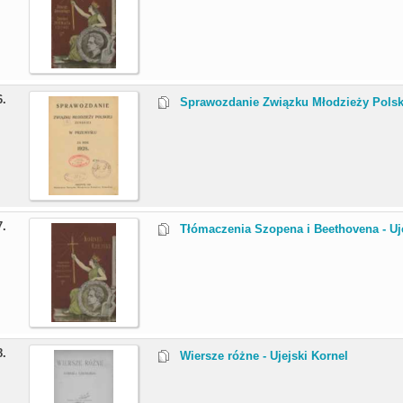
6.
Sprawozdanie Związku Młodzieży Polski
7.
Tłómaczenia Szopena i Beethovena - Uj
8.
Wiersze różne - Ujejski Kornel