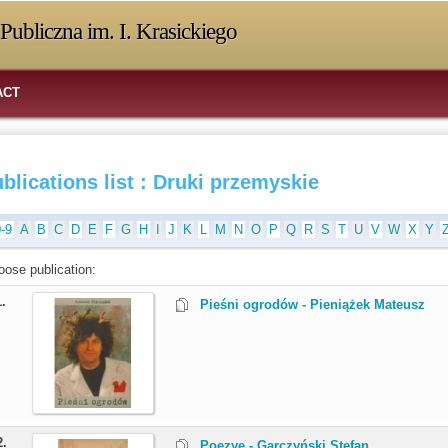
Publiczna im. I. Krasickiego
ACT
blications list : Druki przemyskie
0-9
A
B
C
D
E
F
G
H
I
J
K
L
M
N
O
P
Q
R
S
T
U
V
W
X
Y
oose publication:
1.
Pieśni ogrodów - Pieniążek Mateusz
2.
Poezye - Garczyński Stefan