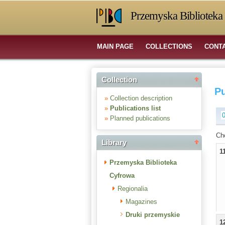
Przemyska Biblioteka 
MAIN PAGE
COLLECTIONS
CONT
Collection
Pu
»
Collection description
»
Publications list
»
Planned publications
Ch
Library
1
Przemyska Biblioteka
Cyfrowa
Regionalia
Magazines
Druki przemyskie
1