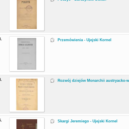
3.
Przemówienia - Ujejski Kornel
4.
Rozwój dziejów Monarchii austryacko-wę
5.
Skargi Jeremiego - Ujejski Kornel