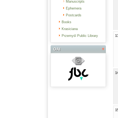
Manuscripts
Ephemera
Postcards
Books
Krasiciana
Przemyśl Public Library
1
OAI
1
1