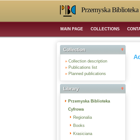
Przemyska Biblioteka 
MAIN PAGE
COLLECTIONS
CONT
Collection
Ad
»
Collection description
»
Publications list
»
Planned publications
Library
Przemyska Biblioteka
Cyfrowa
Regionalia
Books
Krasiciana