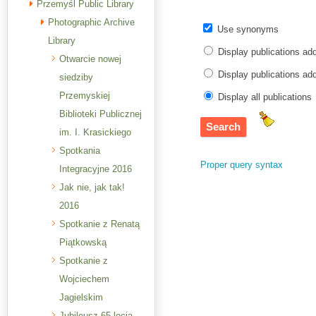
Przemyśl Public Library
Photographic Archive
Use synonyms
Library
Display publications ad
Otwarcie nowej
Display publications a
siedziby
Przemyskiej
Display all publications
Biblioteki Publicznej
im. I. Krasickiego
Spotkania
Proper query syntax
Integracyjne 2016
Jak nie, jak tak!
2016
Spotkanie z Renatą
Piątkowską
Spotkanie z
Wojciechem
Jagielskim
Jubileusz 65-lecia