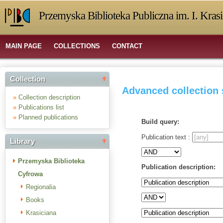
Przemyska Biblioteka Publiczna im. I. Kras
MAIN PAGE
COLLECTIONS
CONTACT
Collection
Advanced collection
»
Collection description
»
Publications list
»
Planned publications
Build query:
Publication text :
Library
Przemyska Biblioteka
Publication description:
Cyfrowa
Regionalia
Books
Krasiciana