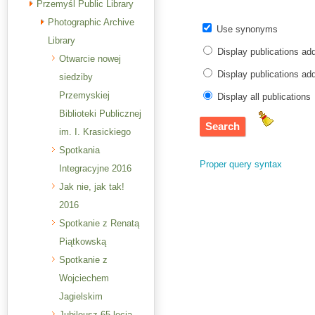
Przemyśl Public Library
Photographic Archive
Use synonyms
Library
Display publications ad
Otwarcie nowej
Display publications a
siedziby
Przemyskiej
Display all publications
Biblioteki Publicznej
im. I. Krasickiego
Spotkania
Proper query syntax
Integracyjne 2016
Jak nie, jak tak!
2016
Spotkanie z Renatą
Piątkowską
Spotkanie z
Wojciechem
Jagielskim
Jubileusz 65-lecia