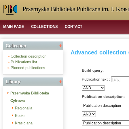
Przemyska Biblioteka Publiczna im. I. Kras
MAIN PAGE
COLLECTIONS
CONTACT
Collection
Advanced collection
»
Collection description
»
Publications list
»
Planned publications
Build query:
Publication text :
Library
Przemyska Biblioteka
Publication description:
Cyfrowa
Regionalia
Books
Krasiciana