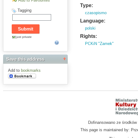
Add to Favourites
Type:
Tagging
czasopismo
Language:
polski
Rights:
just private
PCKiN "Zamek"
Save this address
Add to
bookmarks
Dofinansowano ze środków M
This page is maintained by: Prz