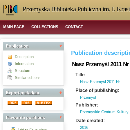
Przemyska Biblioteka Publiczna im. I. Kras
MAIN PAGE
COLLECTIONS
CONTACT
Publication
Publication descript
Description
Nasz Przemyśl 2011 Nr
Information
Structure
Title:
Similar editions
Nasz Przemyśl 2011 Nr
Place of publishing:
Export metadata
Przemyśl
Publisher:
Przemyskie Centrum Kultury 
Favourite positions
Date created:
2016