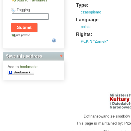
Add to Favourites
Type:
Tagging
czasopismo
Language:
polski
Rights:
just private
PCKiN "Zamek"
Save this address
Add to
bookmarks
Dofinansowano ze środków M
This page is maintained by: Prz