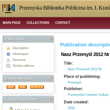
Przemyska Biblioteka Publiczna im. I. Kras
MAIN PAGE
COLLECTIONS
CONTACT
Publication
Publication descript
Description
Nasz Przemyśl 2012 Nr
Information
Structure
Title:
Similar editions
Nasz Przemyśl 2012 Nr
Place of publishing:
Export metadata
Przemyśl
Publisher:
Przemyskie Centrum Kultury 
Favourite positions
Date created:
2016