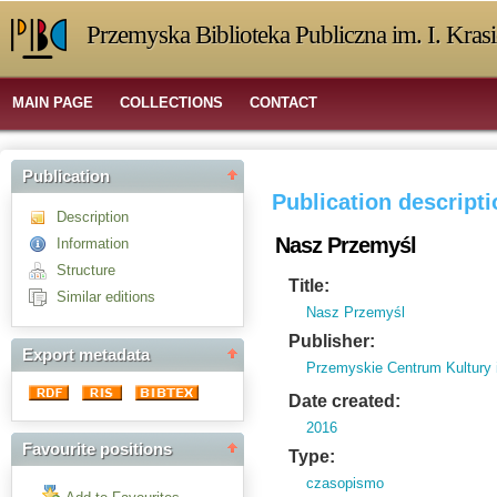
Przemyska Biblioteka Publiczna im. I. Kras
MAIN PAGE
COLLECTIONS
CONTACT
Publication
Publication descript
Description
Nasz Przemyśl
Information
Structure
Title:
Similar editions
Nasz Przemyśl
Publisher:
Export metadata
Przemyskie Centrum Kultury 
Date created:
2016
Favourite positions
Type:
czasopismo