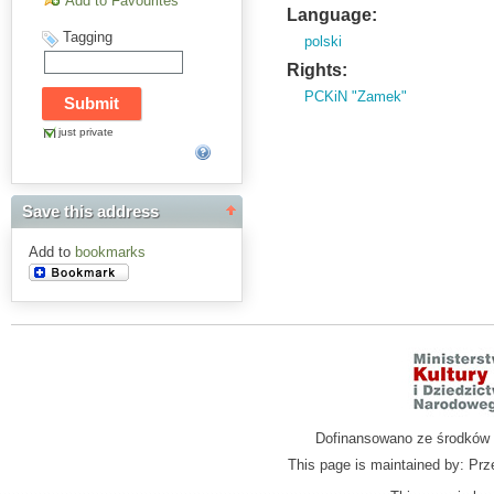
Add to Favourites
Language:
Tagging
polski
Rights:
PCKiN "Zamek"
just private
Save this address
Add to
bookmarks
Dofinansowano ze środków M
This page is maintained by: Prz