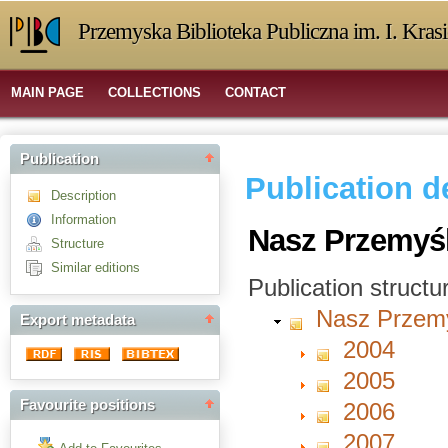
Przemyska Biblioteka Publiczna im. I. Kras
MAIN PAGE
COLLECTIONS
CONTACT
Publication
Publication d
Description
Information
Nasz Przemyśl
Structure
Similar editions
Publication structu
Nasz Przem
Export metadata
2004
2005
Favourite positions
2006
2007