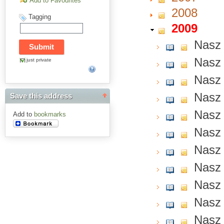
Add to Favourites
2008
Tagging
2009
Nasz 
Nasz 
just private
Nasz 
Nasz 
Save this address
Nasz 
Add to
bookmarks
Nasz 
Nasz 
Nasz 
Nasz 
Nasz 
Nasz 