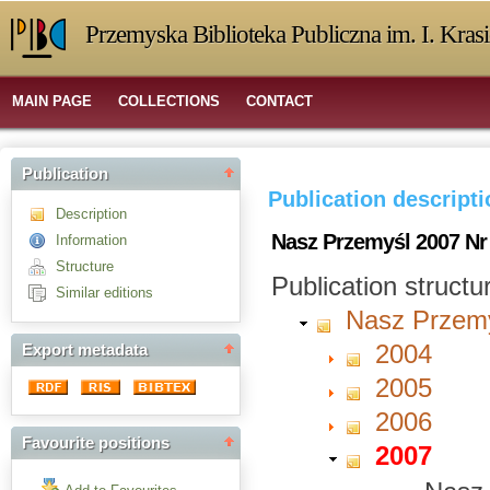
Przemyska Biblioteka Publiczna im. I. Kras
MAIN PAGE
COLLECTIONS
CONTACT
Publication
Publication descript
Description
Nasz Przemyśl 2007 Nr
Information
Structure
Publication structu
Similar editions
Nasz Przem
2004
Export metadata
2005
2006
Favourite positions
2007