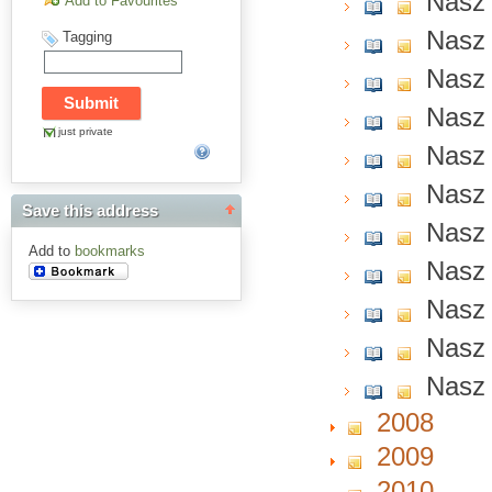
Nasz 
Add to Favourites
Nasz 
Tagging
Nasz 
Nasz 
just private
Nasz 
Nasz 
Save this address
Nasz 
Add to
bookmarks
Nasz 
Nasz 
Nasz 
Nasz 
2008
2009
2010