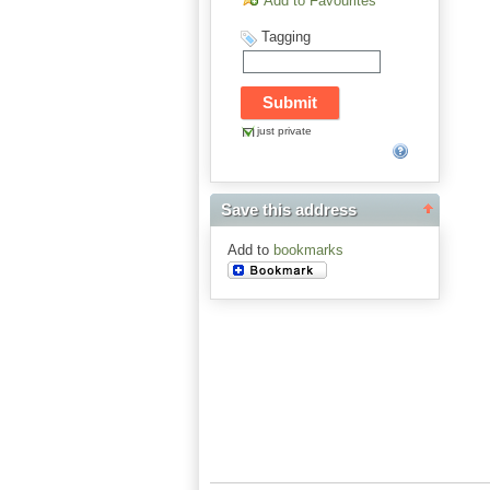
Add to Favourites
Tagging
just private
Save this address
Add to
bookmarks