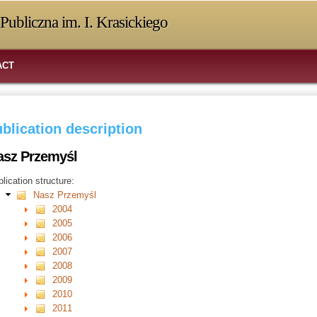
Publiczna im. I. Krasickiego
ACT
blication description
asz Przemyśl
lication structure:
Nasz Przemyśl
2004
2005
2006
2007
2008
2009
2010
2011