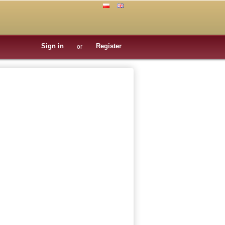
Sign in
Register
or