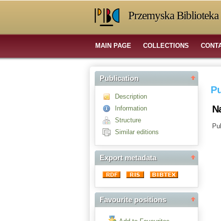
Przemyska Biblioteka 
MAIN PAGE
COLLECTIONS
CONT
Publication
Pu
Description
N
Information
Structure
Pub
Similar editions
Export metadata
Favourite positions